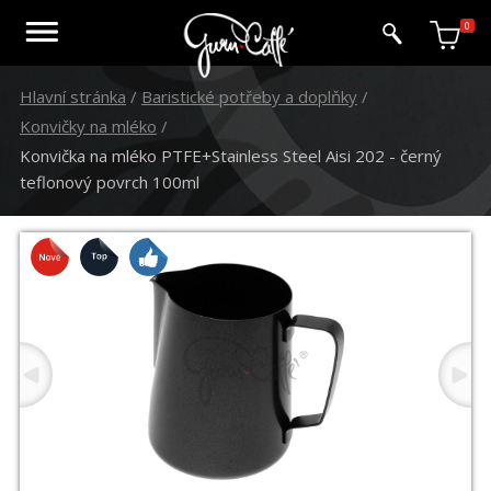
0
Hlavní stránka
/
Baristické potřeby a doplňky
/
Konvičky na mléko
/
Konvička na mléko PTFE+Stainless Steel Aisi 202 - černý
teflonový povrch 100ml