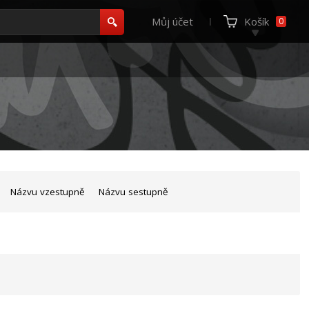
Můj účet
Košík
0
Názvu vzestupně
Názvu sestupně