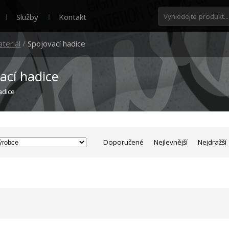
Služby
Kontakt
ateriál
/
Spojovací hadice
ací hadice
adice
Doporučené
Nejlevnější
Nejdražší