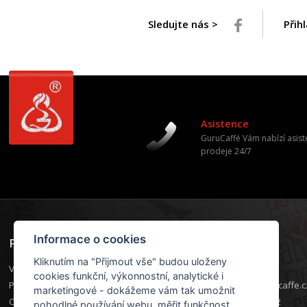
Sledujte nás >
Přih
Asistence
GuruCaffé Vám nabízí asist
prodeje 24/7
Informace o cookies
Podpora
Kontakt
Kliknutím na "Přijmout vše" budou uloženy
Váš účet
Kontakt
cookies funkční, výkonnostní, analytické i
Produktová podpora
E-mail:
info@guru-caffe.c
marketingové - dokážeme vám tak umožnit
Opravy a záruky
+420 605 55 77 22
pohodlné používání webu, měřit funkčnost