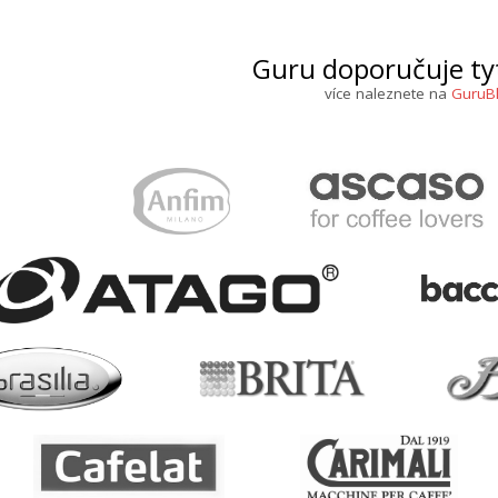
Guru doporučuje ty
více naleznete na
GuruB