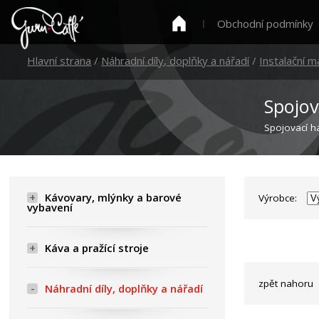
Obchodní podmínky
Hlavní strana
/
Náhradní díly, doplňky a nářadí
/
Instalační m
Spojov
Spojovací h
Kávovary, mlýnky a barové
Výrobce:
vybavení
Káva a pražící stroje
zpět nahoru
Náhradní díly, doplňky a nářadí