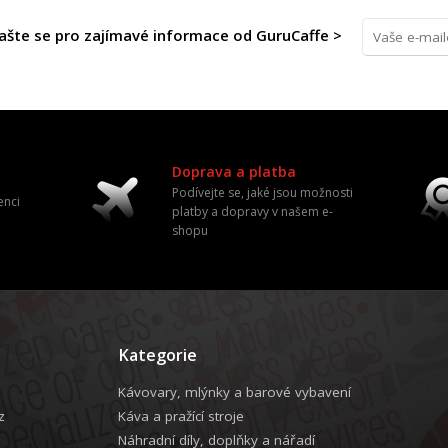
lašte se pro zajímavé informace od GuruCaffe >
Doprava a platba
Podívejte se, jaké jsou možnosti
enci
platby a dopravy v našem e-
shopu
Kategorie
Kávovary, mlýnky a barové vybavení
z
Káva a pražící stroje
Náhradní díly, doplňky a nářadí