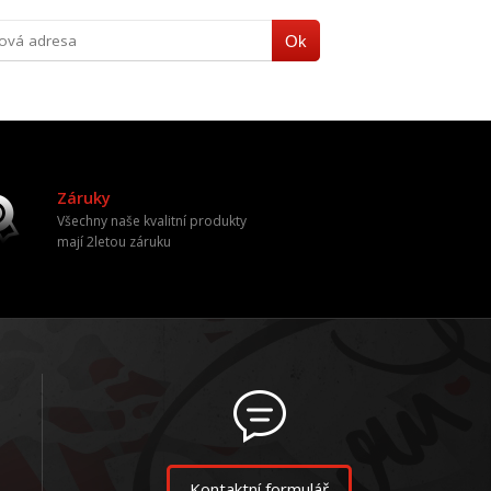
Ok
Záruky
Všechny naše kvalitní produkty
mají 2letou záruku
Kontaktní formulář