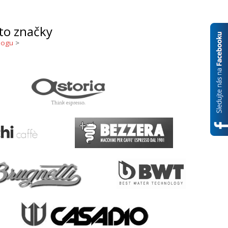
to značky
logu
>