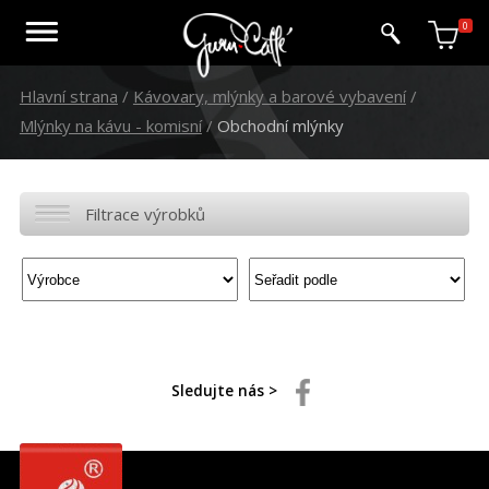
0
Hlavní strana
/
Kávovary, mlýnky a barové vybavení
/
Mlýnky na kávu - komisní
/
Obchodní mlýnky
Filtrace výrobků
Sledujte nás >