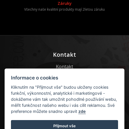
Záruky
Všechny naše kvalitní produkty mají 2letou záruku
Kontakt
Kontakt
Kontaktní formulář
Informace o cookies
Kliknutím na "Přijmout vše" budou uloženy cookies
E-mail:
info@guru-caffe.cz
funkční, výkonnostní, analytické i marketingové -
dokážeme vám tak umožnit pohodlné používání webu,
+420 605 55 77 22
měřit funkčnost našeho webu i vás cílit reklamou. Své
preference můžete snadno upravit
zde
Příjmout vše