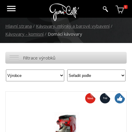
0
Hlavní strana
/
Kávovary, mlýnky a barové vybavení
/
Kávovary - komisní
/
Domácí kávovary
Filtrace výrobků