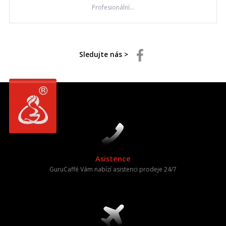
Profesionální...
Sledujte nás >
Asistence
GuruCaffé Vám nabízí asistenci prodeje 24/7