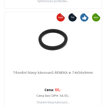
Vymezovací podložka...
Těsnění hlavy kávovarů RENEKA ø 74x56x9mm
66
,-
Cena:
Cena bez DPH:
54.55
,-
Těsnění hlavy kávovarů...