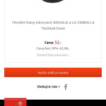
Těsnění hlavy kávovarů BRASILIA a LA CIMBALI ø
70x56x8.5mm
52
,-
Cena:
Cena bez DPH:
42.98
,-
Těsnění hlavy kávovarů...
Načíst další produkty
Sledujte nás >