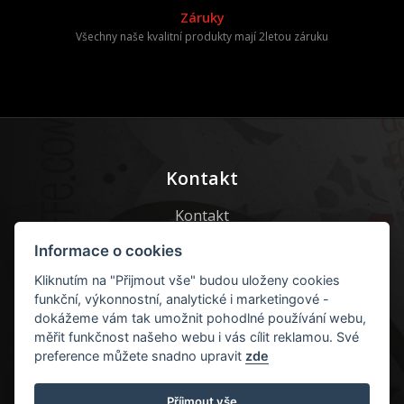
Záruky
Všechny naše kvalitní produkty mají 2letou záruku
Kontakt
Kontakt
Kontaktní formulář
Informace o cookies
Kliknutím na "Přijmout vše" budou uloženy cookies
E-mail:
info@guru-caffe.cz
funkční, výkonnostní, analytické i marketingové -
dokážeme vám tak umožnit pohodlné používání webu,
+420 605 55 77 22
měřit funkčnost našeho webu i vás cílit reklamou. Své
preference můžete snadno upravit
zde
Příjmout vše