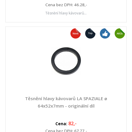
Cena bez DPH:
46.28
,-
Těsnění hlavy kávovarů...
Těsnění hlavy kávovarů LA SPAZIALE ø
64x52x7mm - originální díl
82
,-
Cena:
Cena bez DPH:
67.77
,-