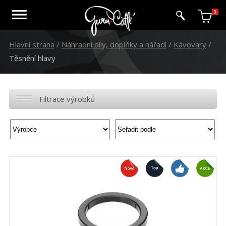
0
Hlavní strana
/
Náhradní díly, doplňky a nářadí
/
Kávovary
/
Těsnění hlavy
Filtrace výrobků