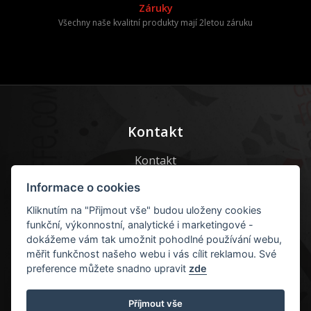
Záruky
Všechny naše kvalitní produkty mají 2letou záruku
Kontakt
Kontakt
Kontaktní formulář
Informace o cookies
Kliknutím na "Přijmout vše" budou uloženy cookies
E-mail:
info@guru-caffe.cz
funkční, výkonnostní, analytické i marketingové -
dokážeme vám tak umožnit pohodlné používání webu,
+420 605 55 77 22
měřit funkčnost našeho webu i vás cílit reklamou. Své
preference můžete snadno upravit
zde
Příjmout vše