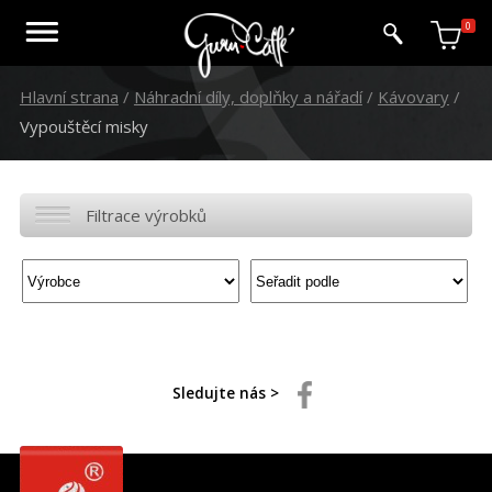
0
Hlavní strana
/
Náhradní díly, doplňky a nářadí
/
Kávovary
/
Vypouštěcí misky
Filtrace výrobků
Sledujte nás >